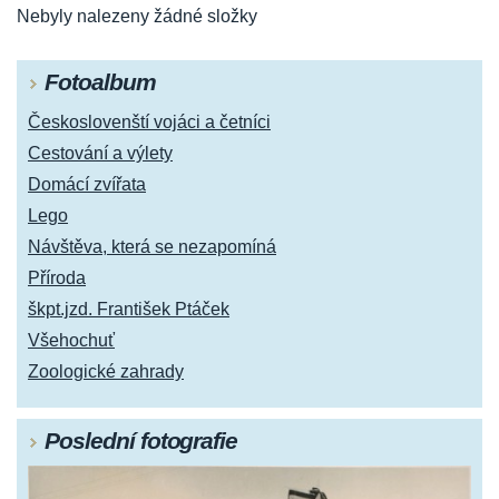
Nebyly nalezeny žádné složky
Fotoalbum
Českoslovenští vojáci a četníci
Cestování a výlety
Domácí zvířata
Lego
Návštěva, která se nezapomíná
Příroda
škpt.jzd. František Ptáček
Všehochuť
Zoologické zahrady
Poslední fotografie