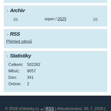
Archiv
<<
srpen /
2025
>>
RSS
Přehled zdrojů
Statistiky
Celkem:
502282
Měsíc:
9057
Den:
341
Online:
2
© 2026 eStránky.cz
|
RSS
|
Aktualizováno: 30. 7. 2026
|