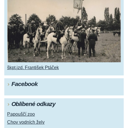
škpt.jzd. František Ptáček
Facebook
Oblíbené odkazy
Papouščí zoo
Chov vodních želv