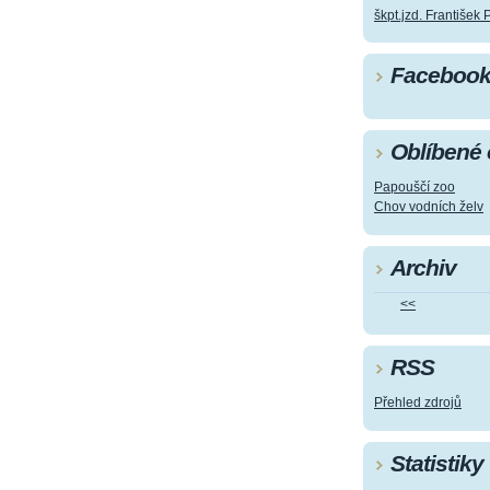
škpt.jzd. František 
Faceboo
Oblíbené
Papouščí zoo
Chov vodních želv
Archiv
<<
RSS
Přehled zdrojů
Statistiky