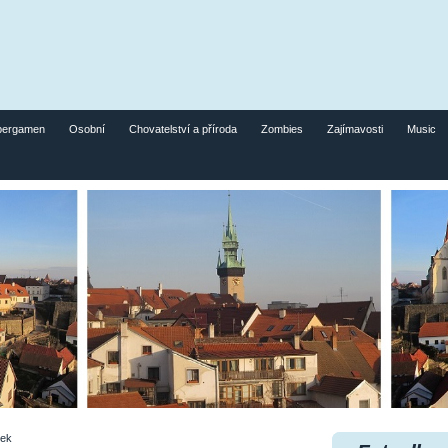
pergamen
Osobní
Chovatelství a příroda
Zombies
Zajímavosti
Music
ček