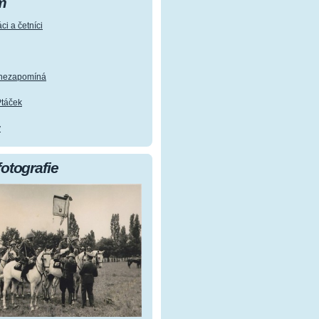
m
ci a četníci
e nezapomíná
Ptáček
y
fotografie