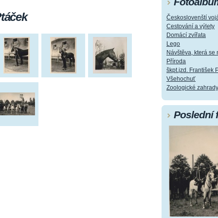
Fotoalbu
Ptáček
Českoslovenští vojá
Cestování a výlety
Domácí zvířata
Lego
Návštěva, která s
Příroda
škpt.jzd. František 
Všehochuť
Zoologické zahrad
Poslední 