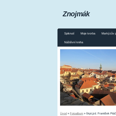
Znojmák
Spiknutí
Moje tvorba
Markýzův 
Náštěvní kniha
Úvod
»
Fotoalbum
»
škpt.jzd. František Ptá