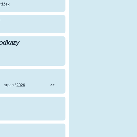
Ptáček
k
 odkazy
srpen /
2026
>>