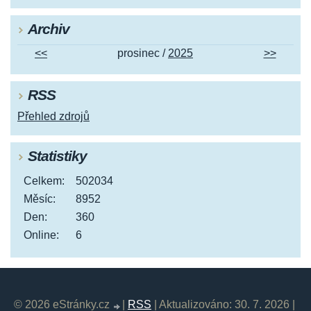
Archiv
<<
prosinec /
2025
>>
RSS
Přehled zdrojů
Statistiky
Celkem:
502034
Měsíc:
8952
Den:
360
Online:
6
© 2026 eStránky.cz
|
RSS
|
Aktualizováno: 30. 7. 2026
|