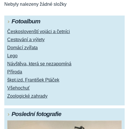
Nebyly nalezeny žádné složky
Fotoalbum
Českoslovenští vojáci a četníci
Cestování a výlety
Domácí zvířata
Lego
Návštěva, která se nezapomíná
Příroda
škpt.jzd. František Ptáček
Všehochuť
Zoologické zahrady
Poslední fotografie