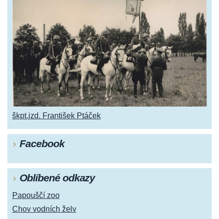
škpt.jzd. František Ptáček
Facebook
Oblíbené odkazy
Papouščí zoo
Chov vodních želv