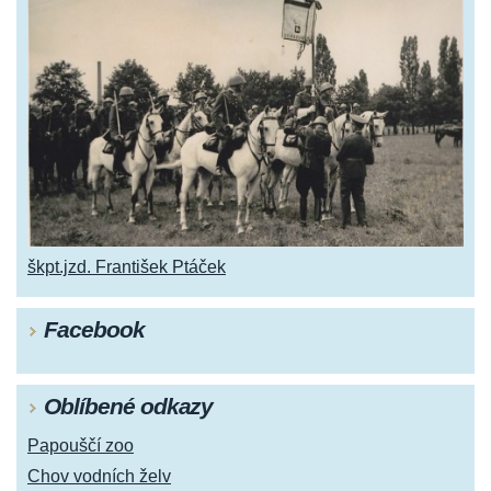
škpt.jzd. František Ptáček
Facebook
Oblíbené odkazy
Papouščí zoo
Chov vodních želv