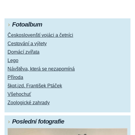
Fotoalbum
Českoslovenští vojáci a četníci
Cestování a výlety
Domácí zvířata
Lego
Návštěva, která se nezapomíná
Příroda
škpt.jzd. František Ptáček
Všehochuť
Zoologické zahrady
Poslední fotografie