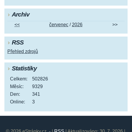
Archiv
<<
červenec
/
2026
>>
RSS
Přehled zdrojů
Statistiky
Celkem:
502826
Měsíc:
9329
Den:
341
Online:
3
© 2026 eStránky.cz
|
RSS
|
Aktualizováno: 30. 7. 2026
|