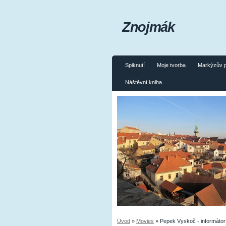
Znojmák
Spiknutí
Moje tvorba
Markýzův 
Náštěvní kniha
Úvod
»
Movies
»
Pepek Vyskoč - informátor