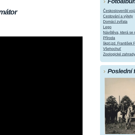
Fotoalbu
rmátor
Českoslovenští vojá
Cestování a výlety
Domácí zvířata
Lego
Návštěva, která s
Příroda
škpt.jzd. František 
Všehochuť
Zoologické zahrad
Poslední 