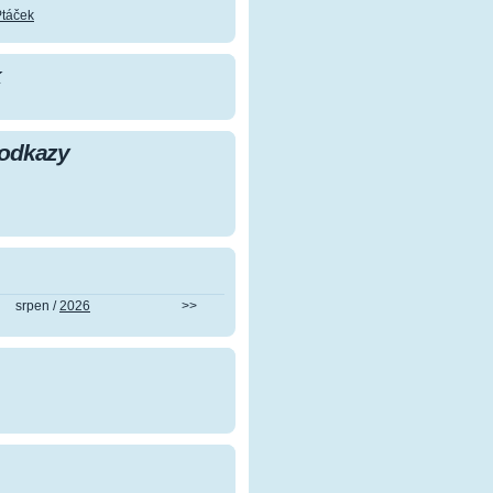
Ptáček
k
 odkazy
srpen /
2026
>>