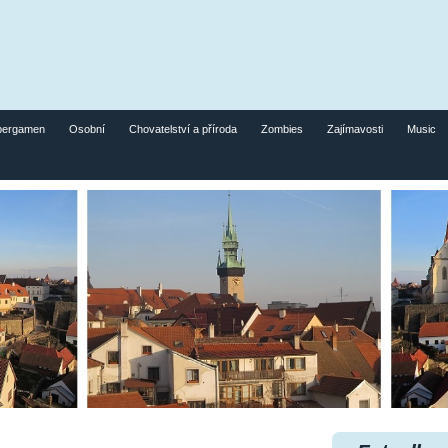
pergamen
Osobní
Chovatelství a příroda
Zombies
Zajímavosti
Music