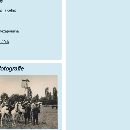
m
ci a četníci
e nezapomíná
Ptáček
y
fotografie