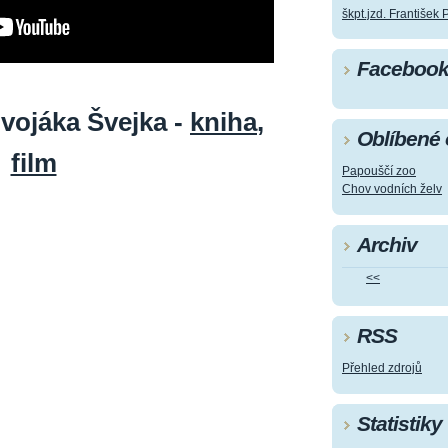
škpt.jzd. František 
Faceboo
vojáka Švejka -
kniha
,
Oblíbené
film
Papouščí zoo
Chov vodních želv
Archiv
<<
RSS
Přehled zdrojů
Statistiky