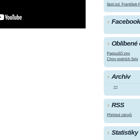
škpt.jzd. František 
Faceboo
Oblíbené
Papouščí zoo
Chov vodních želv
Archiv
<<
RSS
Přehled zdrojů
Statistiky