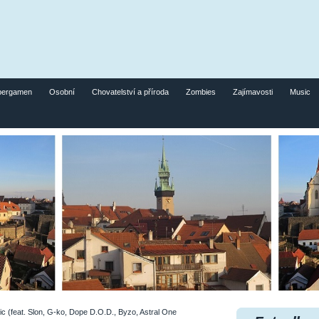
pergamen
Osobní
Chovatelství a příroda
Zombies
Zajímavosti
Music
 (feat. Slon, G-ko, Dope D.O.D., Byzo, Astral One