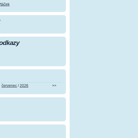
Ptáček
k
 odkazy
červenec
/
2026
>>