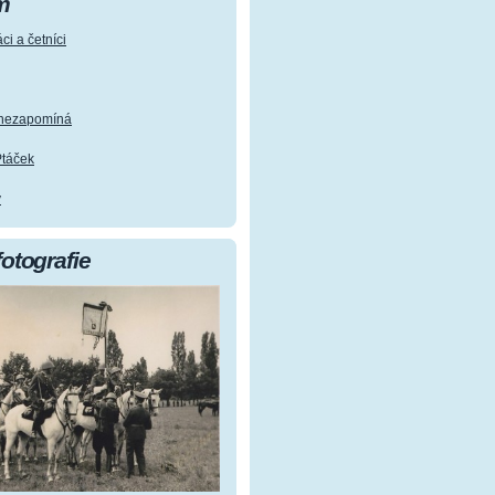
m
ci a četníci
e nezapomíná
Ptáček
y
fotografie