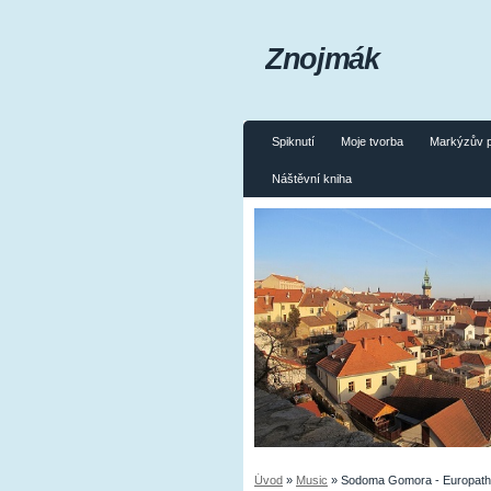
Znojmák
Spiknutí
Moje tvorba
Markýzův 
Náštěvní kniha
Úvod
»
Music
»
Sodoma Gomora - Europathic