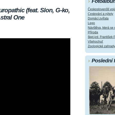
Fotoalbu
opathic (feat. Slon, G-ko,
Českoslovenští vojá
Cestování a výlety
stral One
Domácí zvířata
Lego
Návštěva, která s
Příroda
škpt.jzd. František 
Všehochuť
Zoologické zahrad
Poslední 