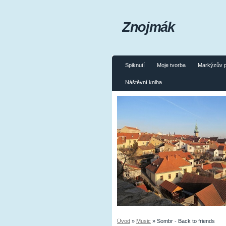
Znojmák
Spiknutí
Moje tvorba
Markýzův 
Náštěvní kniha
Úvod
»
Music
»
Sombr - Back to friends