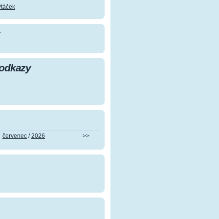
Ptáček
k
 odkazy
červenec
/
2026
>>