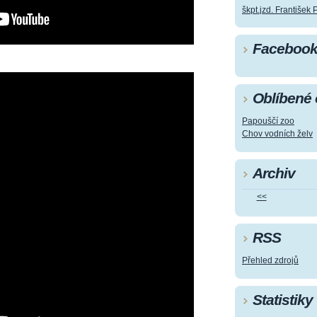
škpt.jzd. František 
Faceboo
Oblíbené
Papouščí zoo
Chov vodních želv
Archiv
<<
RSS
Přehled zdrojů
Statistiky