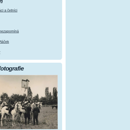
m
ci a četníci
e nezapomíná
Ptáček
y
fotografie