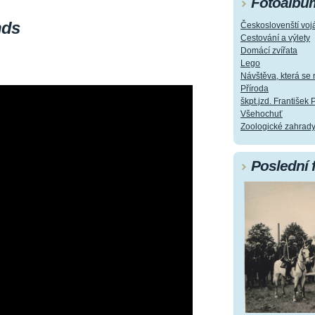
Fotoalbu
nds
Českoslovenští vojá
Cestování a výlety
Domácí zvířata
Lego
Návštěva, která s
Příroda
škpt.jzd. František 
Všehochuť
Zoologické zahrad
Poslední 