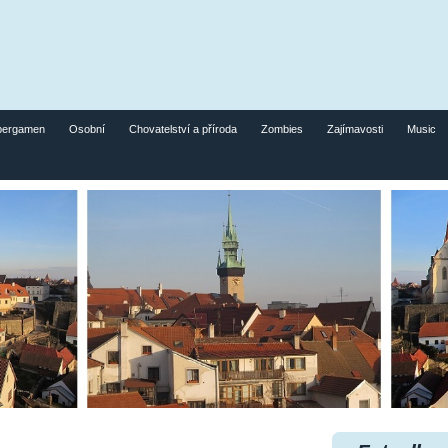
pergamen
Osobní
Chovatelství a příroda
Zombies
Zajímavosti
Music