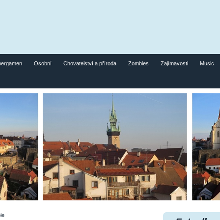
pergamen
Osobní
Chovatelství a příroda
Zombies
Zajímavosti
Music
ie