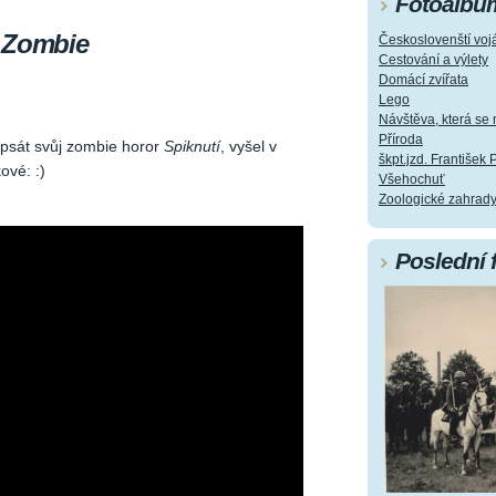
Fotoalbu
- Zombie
Českoslovenští vojá
Cestování a výlety
Domácí zvířata
Lego
Návštěva, která s
Příroda
psát svůj zombie horor
Spiknutí
, vyšel v
škpt.jzd. František 
ové: :)
Všehochuť
Zoologické zahrad
Poslední 