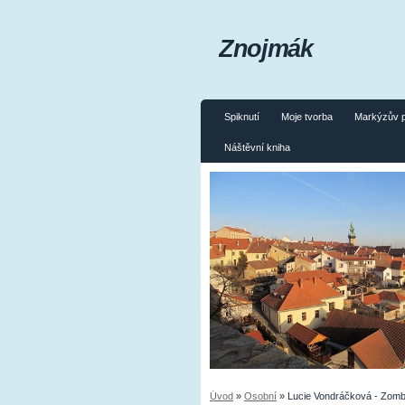
Znojmák
Spiknutí
Moje tvorba
Markýzův 
Náštěvní kniha
Úvod
»
Osobní
»
Lucie Vondráčková - Zomb