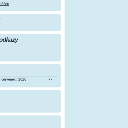
Ptáček
k
 odkazy
červenec
/
2026
>>