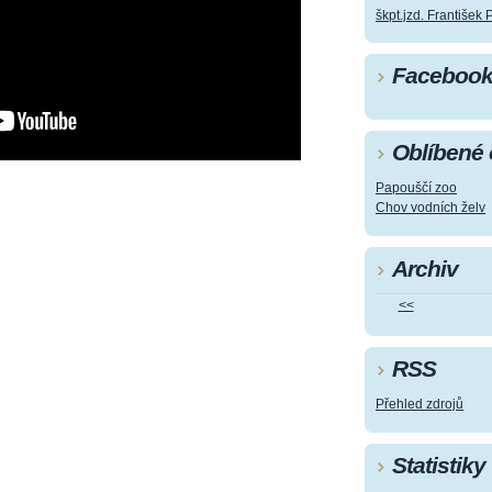
škpt.jzd. František 
Faceboo
Oblíbené
Papouščí zoo
Chov vodních želv
Archiv
<<
RSS
Přehled zdrojů
Statistiky