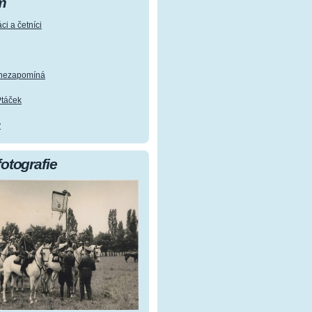
m
ci a četníci
e nezapomíná
Ptáček
y
fotografie