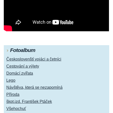
Fotoalbum
Českoslovenští vojáci a četníci
Cestování a výlety
Domácí zvířata
Lego
Návštěva, která se nezapomíná
Příroda
škpt.jzd. František Ptáček
Všehochuť