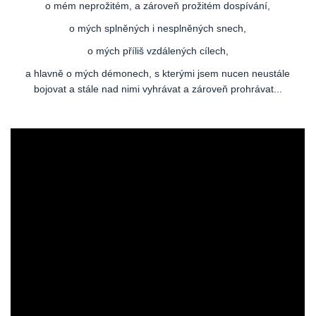
o mém neprožitém, a zároveň prožitém dospívání,
o mých splněných i nesplněných snech,
o mých příliš vzdálených cílech,
a hlavně o mých démonech, s kterými jsem nucen neustále
bojovat a stále nad nimi vyhrávat a zároveň prohrávat...