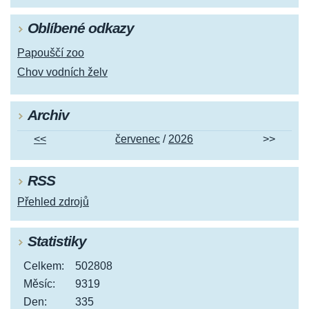
Oblíbené odkazy
Papouščí zoo
Chov vodních želv
Archiv
<<
červenec
/
2026
>>
RSS
Přehled zdrojů
Statistiky
Celkem:
502808
Měsíc:
9319
Den:
335