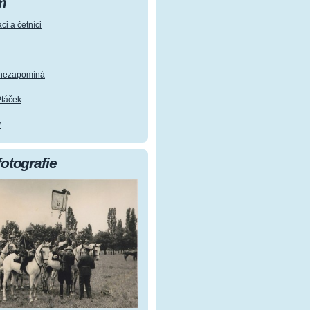
m
ci a četníci
e nezapomíná
Ptáček
y
fotografie