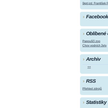
škpt.jzd. František 
Faceboo
Oblíbené
Papouščí zoo
Chov vodních želv
Archiv
<<
RSS
Přehled zdrojů
Statistiky