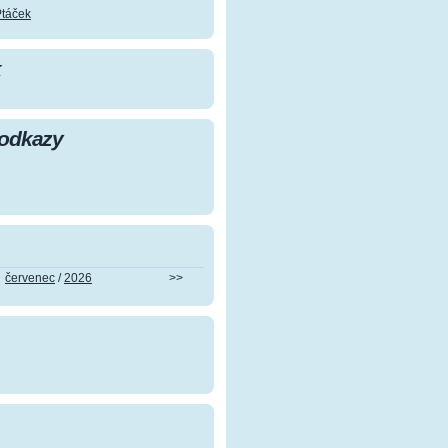
Ptáček
k
 odkazy
červenec
/
2026
>>