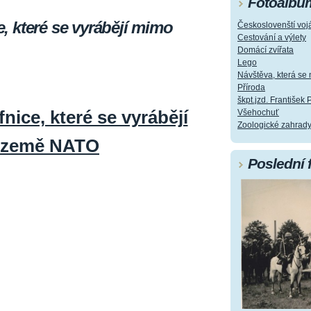
Fotoalbu
 které se vyrábějí mimo
Českoslovenští vojá
Cestování a výlety
Domácí zvířata
Lego
Návštěva, která s
Příroda
škpt.jzd. František 
ice, které se vyrábějí
Všehochuť
Zoologické zahrad
 země NATO
Poslední 