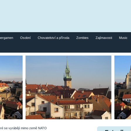
pergamen
Osobní
Chovatelství a příroda
Zombies
Zajímavosti
Music
eré se vyrábějí mimo země NATO