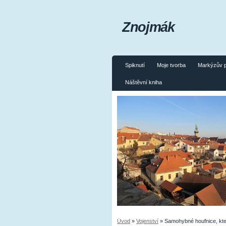
Znojmák
Spiknutí
Moje tvorba
Markýzův 
Náštěvní kniha
Úvod
»
Vojenství
»
Samohybné houfnice, kt