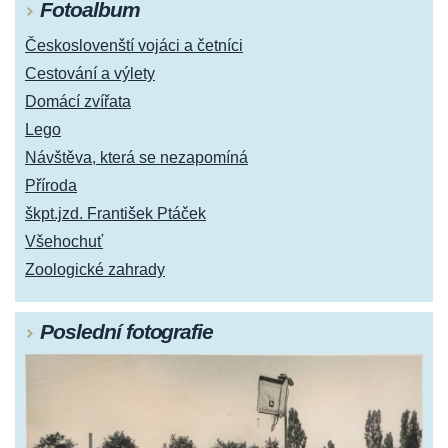
Fotoalbum
Českoslovenští vojáci a četníci
Cestování a výlety
Domácí zvířata
Lego
Návštěva, která se nezapomíná
Příroda
škpt.jzd. František Ptáček
Všehochuť
Zoologické zahrady
Poslední fotografie