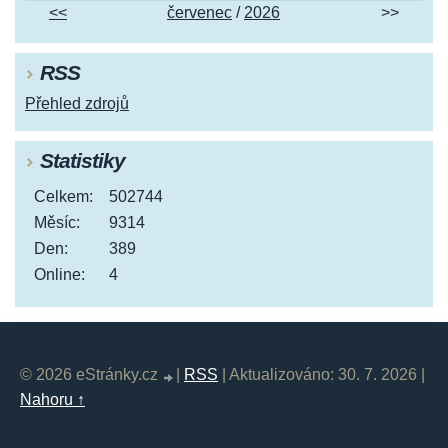
<<
červenec
/
2026
>>
RSS
Přehled zdrojů
Statistiky
Celkem:
502744
Měsíc:
9314
Den:
389
Online:
4
© 2026 eStránky.cz
|
RSS
|
Aktualizováno: 30. 7. 2026
|
Nahoru ↑