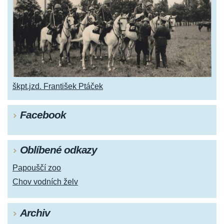
škpt.jzd. František Ptáček
Facebook
Oblíbené odkazy
Papouščí zoo
Chov vodních želv
Archiv