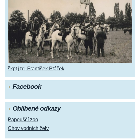
škpt.jzd. František Ptáček
Facebook
Oblíbené odkazy
Papouščí zoo
Chov vodních želv