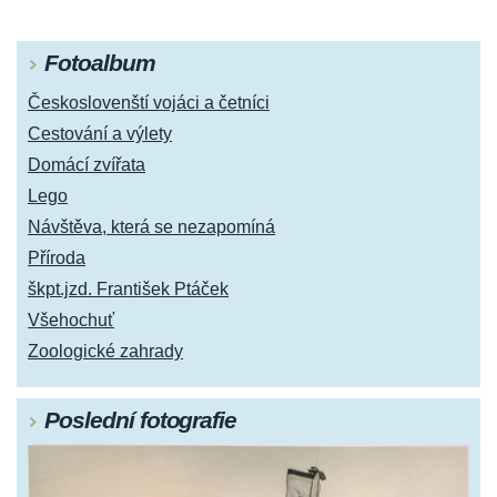
Fotoalbum
Českoslovenští vojáci a četníci
Cestování a výlety
Domácí zvířata
Lego
Návštěva, která se nezapomíná
Příroda
škpt.jzd. František Ptáček
Všehochuť
Zoologické zahrady
Poslední fotografie