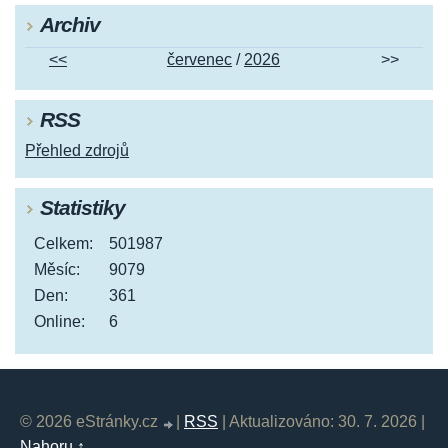
Archiv
<<
červenec
/
2026
>>
RSS
Přehled zdrojů
Statistiky
Celkem:
501987
Měsíc:
9079
Den:
361
Online:
6
© 2026 eStránky.cz
|
RSS
|
Aktualizováno: 30. 7. 2026
|
Nahoru ↑