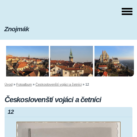
Znojmák
Úvod
»
Fotoalbum
»
Českoslovenští vojáci a četníci
»
12
Českoslovenští vojáci a četníci
12