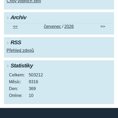
Chov vodních želv
Archiv
<<
červenec
/
2026
>>
RSS
Přehled zdrojů
Statistiky
Celkem:
503212
Měsíc:
9316
Den:
369
Online:
10