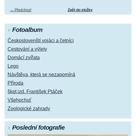
← Předchozí
Zpět do složky
Fotoalbum
Českoslovenští vojáci a četníci
Cestování a výlety
Domácí zvířata
Lego
Návštěva, která se nezapomíná
Příroda
škpt.jzd. František Ptáček
Všehochuť
Zoologické zahrady
Poslední fotografie