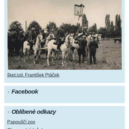
škpt.jzd. František Ptáček
Facebook
Oblíbené odkazy
Papouščí zoo