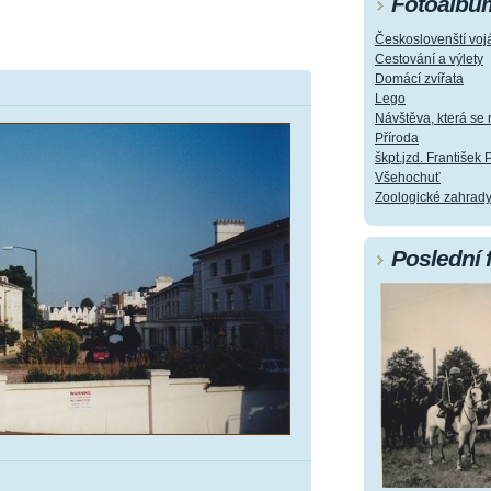
Fotoalbu
Českoslovenští vojá
Cestování a výlety
Domácí zvířata
Lego
Návštěva, která s
Příroda
škpt.jzd. František 
Všehochuť
Zoologické zahrad
Poslední 