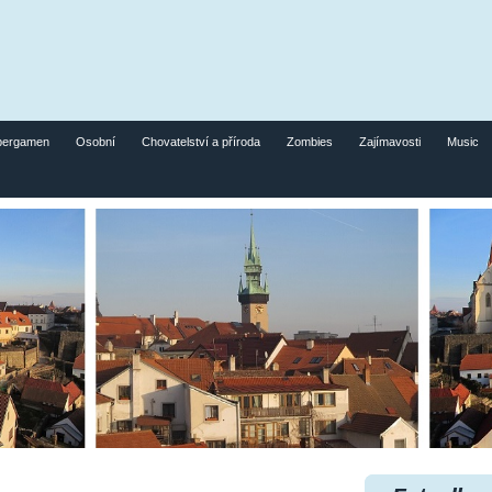
pergamen
Osobní
Chovatelství a příroda
Zombies
Zajímavosti
Music