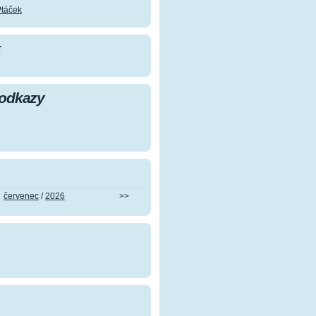
Ptáček
k
 odkazy
červenec
/
2026
>>