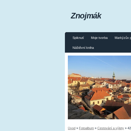
Znojmák
Spiknutí
Moje tvorba
Markýzův 
Náštěvní kniha
Úvod
»
Fotoalbum
»
Cestování a výlety
»
42