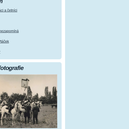
m
ci a četníci
e nezapomíná
Ptáček
y
fotografie