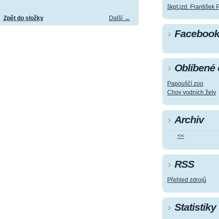
škpt.jzd. František 
Zpět do složky
Další →
Faceboo
Oblíbené
Papouščí zoo
Chov vodních želv
Archiv
<<
RSS
Přehled zdrojů
Statistiky