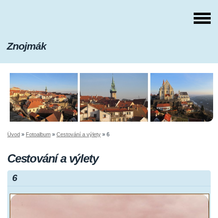
Znojmák
Úvod
»
Fotoalbum
»
Cestování a výlety
»
6
Cestování a výlety
6