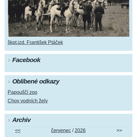
škpt.jzd. František Ptáček
Facebook
Oblíbené odkazy
Papouščí zoo
Chov vodních želv
Archiv
<<
červenec
/
2026
>>