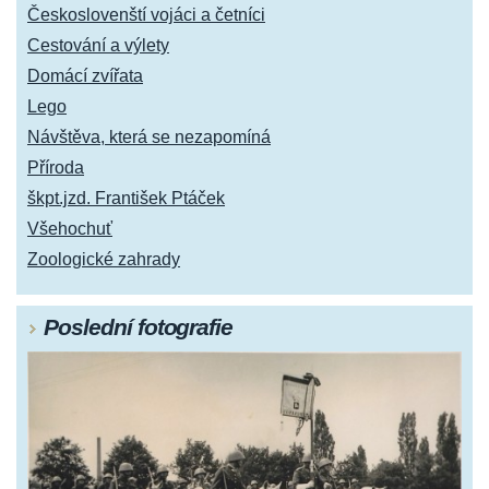
Českoslovenští vojáci a četníci
Cestování a výlety
Domácí zvířata
Lego
Návštěva, která se nezapomíná
Příroda
škpt.jzd. František Ptáček
Všehochuť
Zoologické zahrady
Poslední fotografie