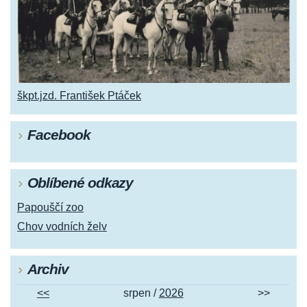
škpt.jzd. František Ptáček
Facebook
Oblíbené odkazy
Papouščí zoo
Chov vodních želv
Archiv
<<
srpen /
2026
>>