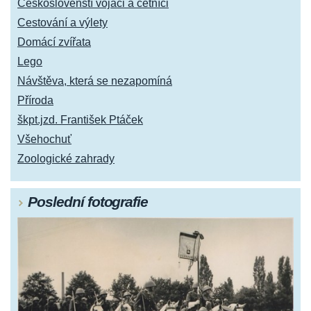
Českoslovenští vojáci a četníci
Cestování a výlety
Domácí zvířata
Lego
Návštěva, která se nezapomíná
Příroda
škpt.jzd. František Ptáček
Všehochuť
Zoologické zahrady
Poslední fotografie