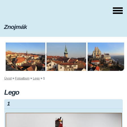
Znojmák
Úvod
»
Fotoalbum
»
Lego
»
1
Lego
1