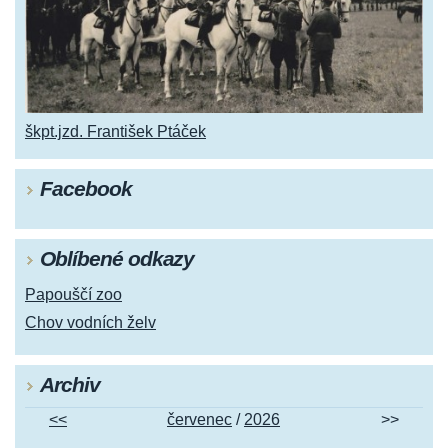
škpt.jzd. František Ptáček
Facebook
Oblíbené odkazy
Papouščí zoo
Chov vodních želv
Archiv
<<
červenec
/
2026
>>