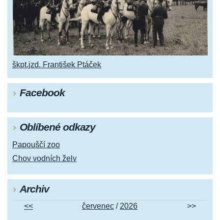
škpt.jzd. František Ptáček
Facebook
Oblíbené odkazy
Papouščí zoo
Chov vodních želv
Archiv
<<
červenec
/
2026
>>