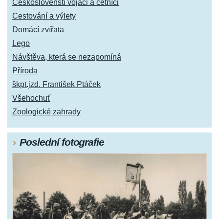
Českoslovenští vojáci a četníci
Cestování a výlety
Domácí zvířata
Lego
Návštěva, která se nezapomíná
Příroda
škpt.jzd. František Ptáček
Všehochuť
Zoologické zahrady
Poslední fotografie