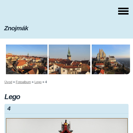
Znojmák
Úvod
»
Fotoalbum
»
Lego
»
4
Lego
4