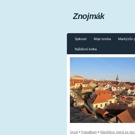
Znojmák
Spiknutí
Moje tvorba
Markýzův 
Náštěvní kniha
Úvod
»
Fotoalbum
»
Návštěva, která se ne