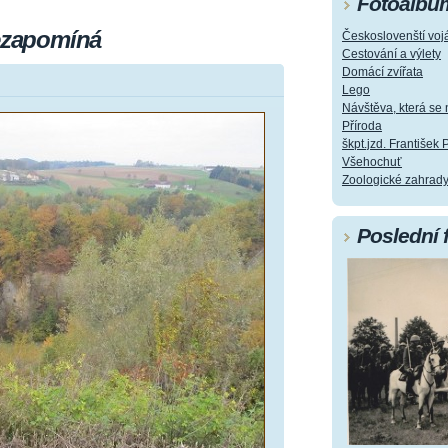
Fotoalbu
nezapomíná
Českoslovenští vojá
Cestování a výlety
Domácí zvířata
Lego
Návštěva, která s
Příroda
škpt.jzd. František 
Všehochuť
Zoologické zahrad
Poslední 