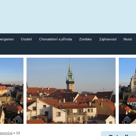
pergamen
Osobní
Chovatelství a příroda
Zombies
Zajímavosti
Music
zapomíná
»
13