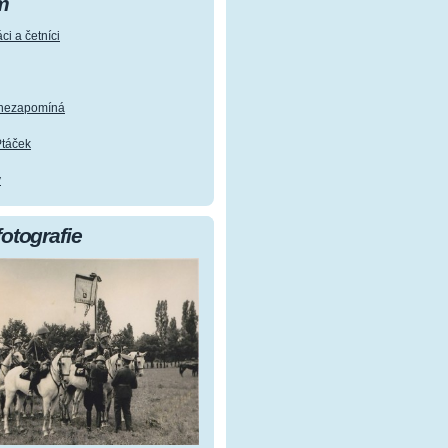
m
ci a četníci
e nezapomíná
Ptáček
y
fotografie