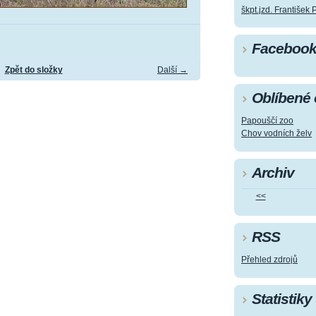
škpt.jzd. František 
Faceboo
Zpět do složky
Další →
Oblíbené
Papouščí zoo
Chov vodních želv
Archiv
<<
RSS
Přehled zdrojů
Statistiky