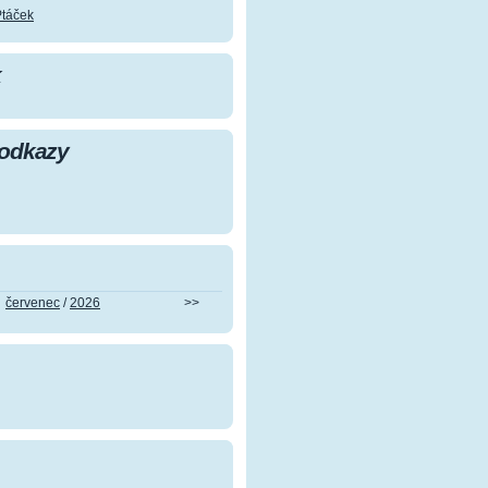
Ptáček
k
 odkazy
červenec
/
2026
>>