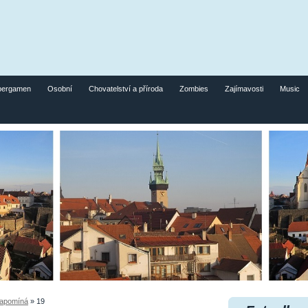
pergamen
Osobní
Chovatelství a příroda
Zombies
Zajímavosti
Music
zapomíná
»
19