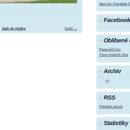
škpt.jzd. František 
Faceboo
Zpět do složky
Další →
Oblíbené
Papouščí zoo
Chov vodních želv
Archiv
<<
RSS
Přehled zdrojů
Statistiky