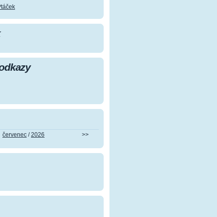
Ptáček
k
 odkazy
červenec
/
2026
>>