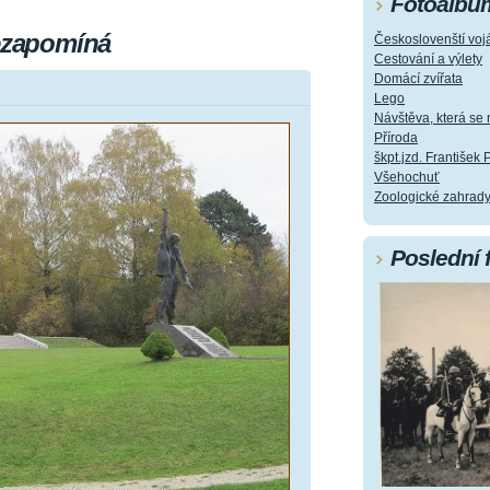
Fotoalbu
nezapomíná
Českoslovenští vojá
Cestování a výlety
Domácí zvířata
Lego
Návštěva, která s
Příroda
škpt.jzd. František 
Všehochuť
Zoologické zahrad
Poslední 