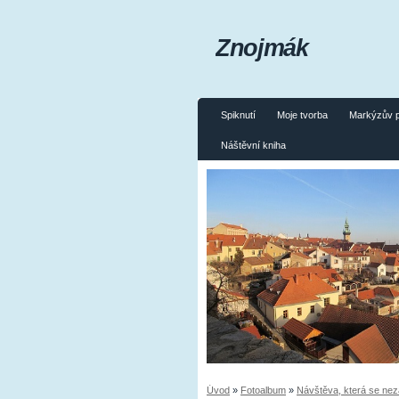
Znojmák
Spiknutí
Moje tvorba
Markýzův 
Náštěvní kniha
Úvod
»
Fotoalbum
»
Návštěva, která se ne