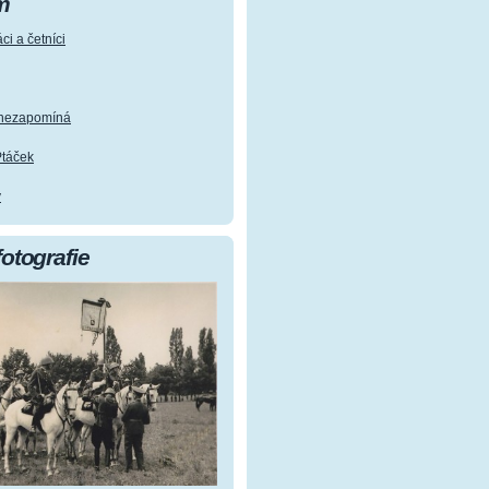
m
ci a četníci
e nezapomíná
Ptáček
y
fotografie