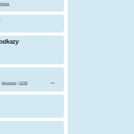
Ptáček
k
 odkazy
červenec
/
2026
>>