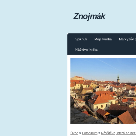
Znojmák
Spiknutí
Moje tvorba
Markýzův 
Náštěvní kniha
Úvod
»
Fotoalbum
»
Návštěva, která se ne