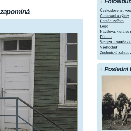
Fotoalbu
nezapomíná
Českoslovenští vojá
Cestování a výlety
Domácí zvířata
Lego
Návštěva, která s
Příroda
škpt.jzd. František 
Všehochuť
Zoologické zahrad
Poslední 