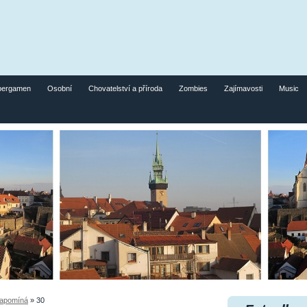
pergamen
Osobní
Chovatelství a příroda
Zombies
Zajímavosti
Music
zapomíná
»
30