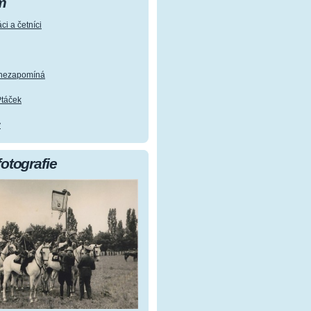
m
ci a četníci
e nezapomíná
Ptáček
y
fotografie