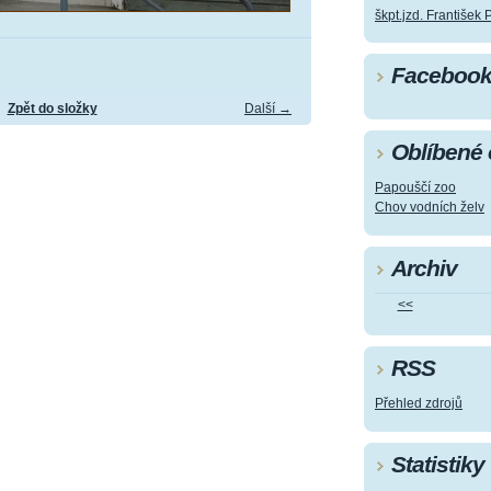
škpt.jzd. František 
Faceboo
Zpět do složky
Další →
Oblíbené
Papouščí zoo
Chov vodních želv
Archiv
<<
RSS
Přehled zdrojů
Statistiky