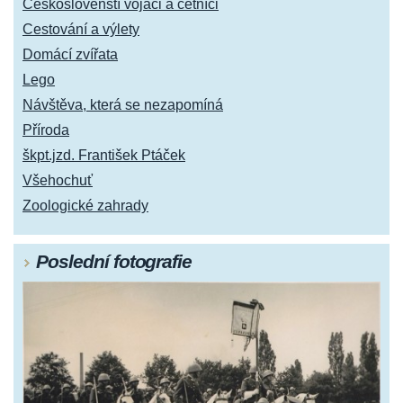
Českoslovenští vojáci a četníci
Cestování a výlety
Domácí zvířata
Lego
Návštěva, která se nezapomíná
Příroda
škpt.jzd. František Ptáček
Všehochuť
Zoologické zahrady
Poslední fotografie