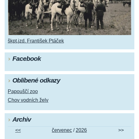
škpt.jzd. František Ptáček
Facebook
Oblíbené odkazy
Papouščí zoo
Chov vodních želv
Archiv
<<
červenec
/
2026
>>