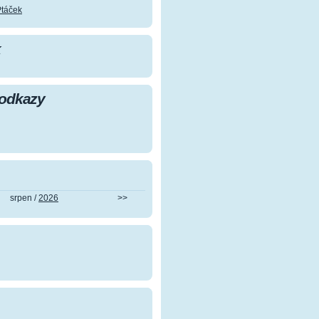
Ptáček
k
 odkazy
srpen /
2026
>>