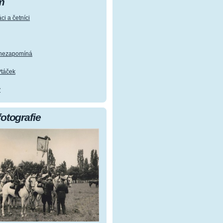
m
ci a četníci
e nezapomíná
Ptáček
y
fotografie