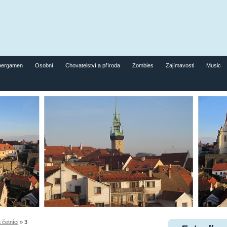
pergamen
Osobní
Chovatelství a příroda
Zombies
Zajímavosti
Music
 četníci
»
3