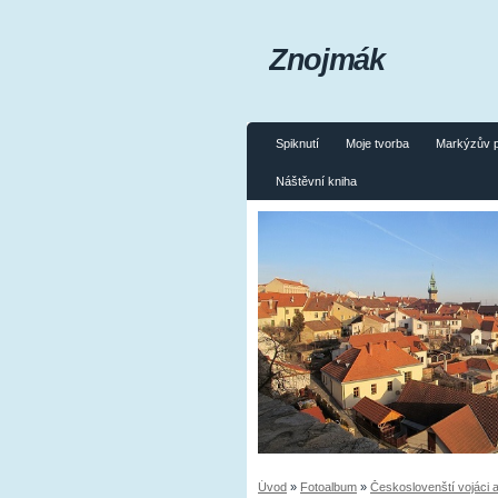
Znojmák
Spiknutí
Moje tvorba
Markýzův 
Náštěvní kniha
Úvod
»
Fotoalbum
»
Českoslovenští vojáci a