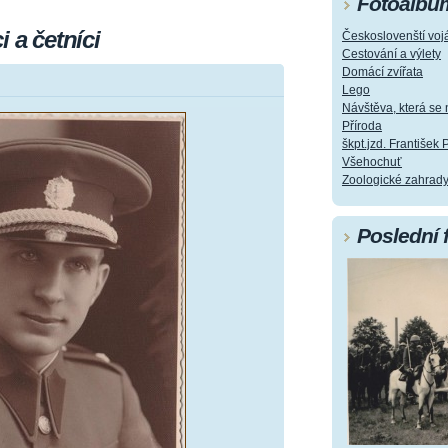
Fotoalbu
 a četníci
Českoslovenští vojá
Cestování a výlety
Domácí zvířata
Lego
Návštěva, která s
Příroda
škpt.jzd. František 
Všehochuť
Zoologické zahrad
Poslední 