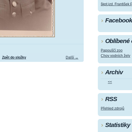
škpt.jzd. František 
Faceboo
Oblíbené
Papouščí zoo
Chov vodních želv
Zpět do složky
Další →
Archiv
<<
RSS
Přehled zdrojů
Statistiky