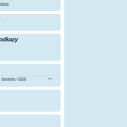
Ptáček
k
 odkazy
červenec
/
2026
>>