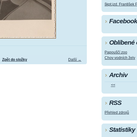
škpt.jzd. František 
Faceboo
Oblíbené
Papouščí zoo
Chov vodních želv
Zpět do složky
Další →
Archiv
<<
RSS
Přehled zdrojů
Statistiky