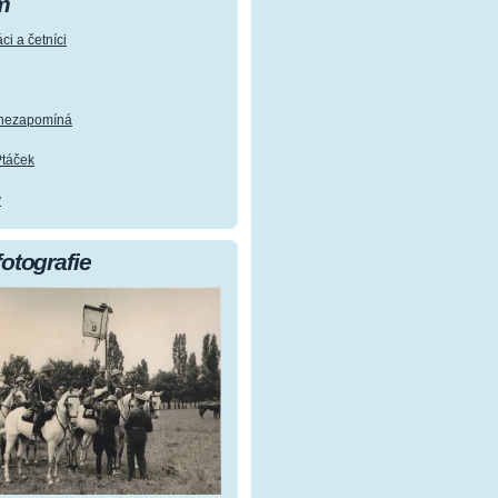
m
ci a četníci
e nezapomíná
Ptáček
y
fotografie