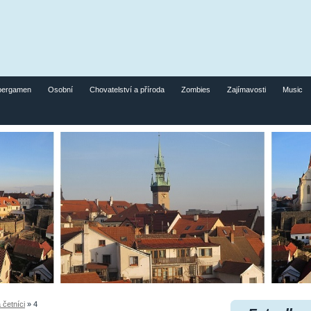
pergamen
Osobní
Chovatelství a příroda
Zombies
Zajímavosti
Music
 četníci
»
4