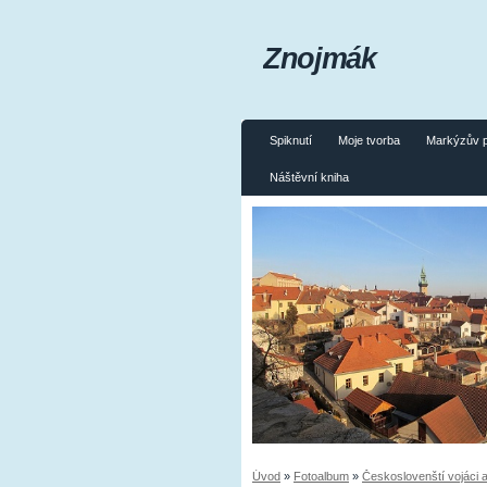
Znojmák
Spiknutí
Moje tvorba
Markýzův 
Náštěvní kniha
Úvod
»
Fotoalbum
»
Českoslovenští vojáci a