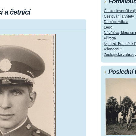
Fotoalbu
 a četníci
Českoslovenští vojá
Cestování a výlety
Domácí zvířata
Lego
Návštěva, která s
Příroda
škpt.jzd. František 
Všehochuť
Zoologické zahrad
Poslední 