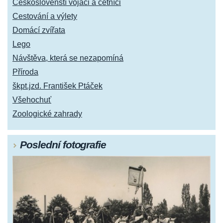
Českoslovenští vojáci a četníci
Cestování a výlety
Domácí zvířata
Lego
Návštěva, která se nezapomíná
Příroda
škpt.jzd. František Ptáček
Všehochuť
Zoologické zahrady
Poslední fotografie