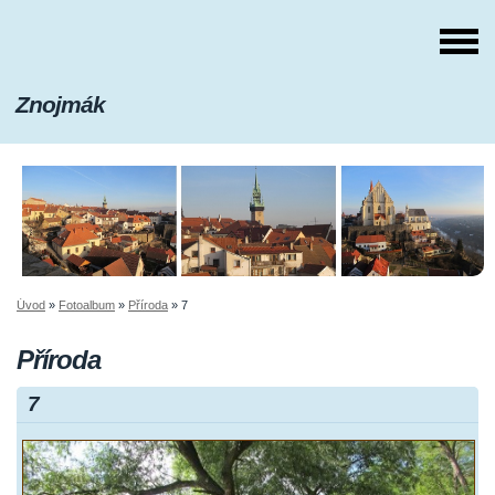
Znojmák
Úvod
»
Fotoalbum
»
Příroda
»
7
Příroda
7