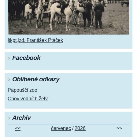
škpt.jzd. František Ptáček
Facebook
Oblíbené odkazy
Papouščí zoo
Chov vodních želv
Archiv
<<
červenec
/
2026
>>