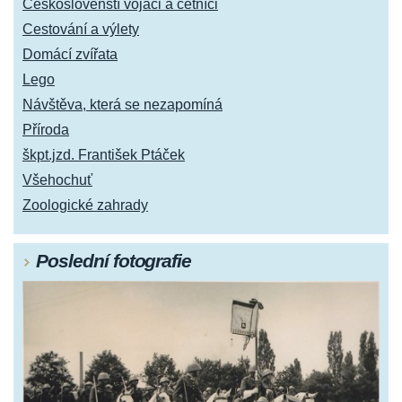
Českoslovenští vojáci a četníci
Cestování a výlety
Domácí zvířata
Lego
Návštěva, která se nezapomíná
Příroda
škpt.jzd. František Ptáček
Všehochuť
Zoologické zahrady
Poslední fotografie