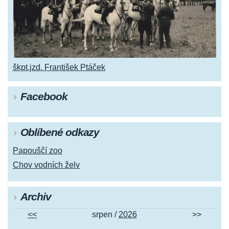
škpt.jzd. František Ptáček
Facebook
Oblíbené odkazy
Papouščí zoo
Chov vodních želv
Archiv
<<
srpen /
2026
>>