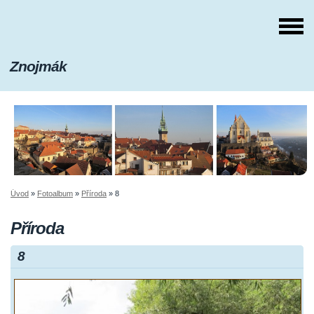
Znojmák
Úvod
»
Fotoalbum
»
Příroda
»
8
Příroda
8