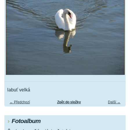
labuť velká
← Předchozí
Zpět do složky
Další →
Fotoalbum