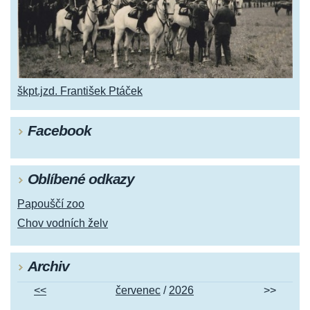
škpt.jzd. František Ptáček
Facebook
Oblíbené odkazy
Papouščí zoo
Chov vodních želv
Archiv
<<
červenec
/
2026
>>