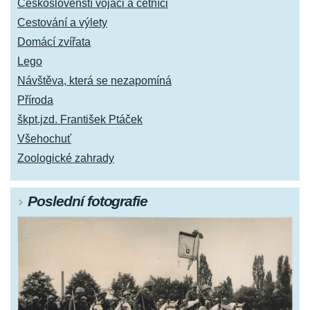
Českoslovenští vojáci a četníci
Cestování a výlety
Domácí zvířata
Lego
Návštěva, která se nezapomíná
Příroda
škpt.jzd. František Ptáček
Všehochuť
Zoologické zahrady
Poslední fotografie