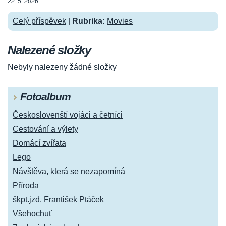
22. 5. 2026
Celý příspěvek
|
Rubrika:
Movies
Nalezené složky
Nebyly nalezeny žádné složky
Fotoalbum
Českoslovenští vojáci a četníci
Cestování a výlety
Domácí zvířata
Lego
Návštěva, která se nezapomíná
Příroda
škpt.jzd. František Ptáček
Všehochuť