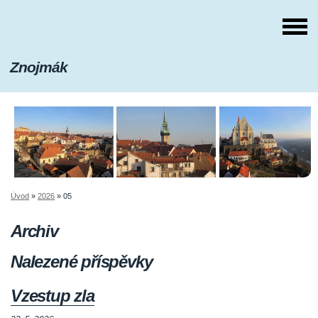
Znojmák
Úvod
»
2026
»
05
Archiv
Nalezené příspěvky
Vzestup zla