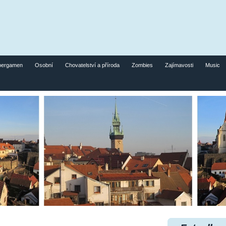
pergamen
Osobní
Chovatelství a příroda
Zombies
Zajímavosti
Music