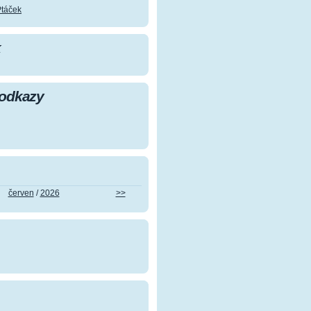
Ptáček
k
 odkazy
červen
/
2026
>>