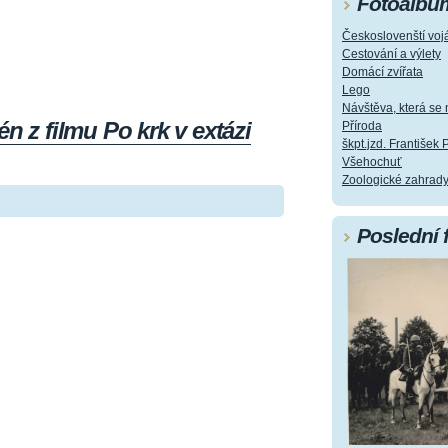
Fotoalbu
Českoslovenští vojá
Cestování a výlety
Domácí zvířata
Lego
Návštěva, která s
n z filmu Po krk v extázi
Příroda
škpt.jzd. František 
Všehochuť
Zoologické zahrad
Poslední 