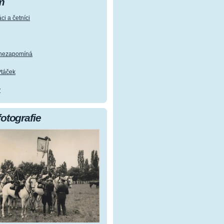
m
ci a četníci
e nezapomíná
Ptáček
y
fotografie