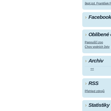
škpt.jzd. František 
Faceboo
Oblíbené
Papouščí zoo
Chov vodních želv
Archiv
<<
RSS
Přehled zdrojů
Statistiky