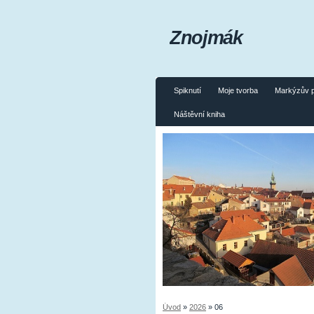
Znojmák
Spiknutí
Moje tvorba
Markýzův 
Náštěvní kniha
Úvod
»
2026
»
06