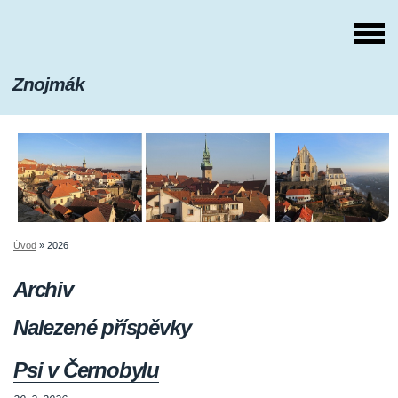
Znojmák
Úvod
»
2026
Archiv
Nalezené příspěvky
Psi v Černobylu