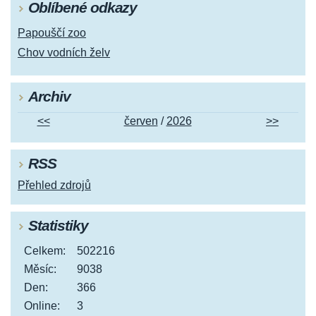
Oblíbené odkazy
Papouščí zoo
Chov vodních želv
Archiv
<<
červen
/
2026
>>
RSS
Přehled zdrojů
Statistiky
Celkem:
502216
Měsíc:
9038
Den:
366
Online:
3